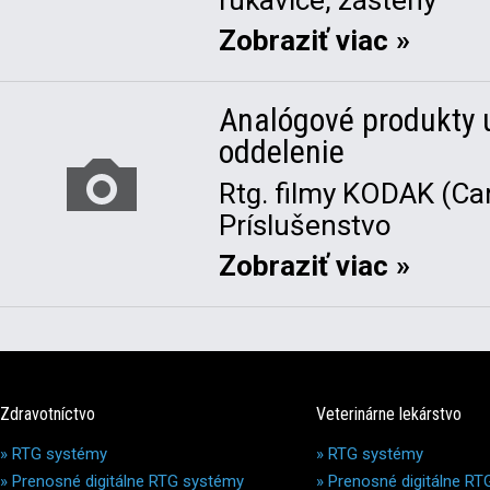
rukavice, zásteny
Zobraziť viac »
Analógové produkty 
oddelenie
Rtg. filmy KODAK (Ca
Príslušenstvo
Zobraziť viac »
Zdravotníctvo
Veterinárne lekárstvo
»
RTG systémy
»
RTG systémy
»
Prenosné digitálne RTG systémy
»
Prenosné digitálne R