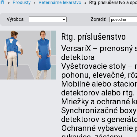
Produkty
Veterinárne lekárstvo
Rtg. príslušenstvo a sp
»
»
»
Výrobca:
Zoradiť:
Rtg. príslušenstvo
VersariX – prenosný s
detektora
Vyšetrovacie stoly – 
pohonu, elevačné, rô
Mobilné alebo stacio
detektorov alebo rtg. 
Mriežky a ochranné k
Synchronizačné boxy
detektorov s generá
Ochranné vybavenie p