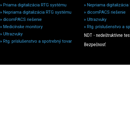
»
Priama digitalizácia RTG systému
»
Nepriama digitalizáci
»
Nepriama digitalizácia RTG systému
»
dicomPACS riešenie
»
dicomPACS riešenie
»
Ultrazvuky
»
Medicínske monitory
»
Rtg. príslušenstvo a s
»
Ultrazvuky
NDT - nedeštruktívne tes
»
Rtg. príslušenstvo a spotrebný tovar
Bezpečnosť