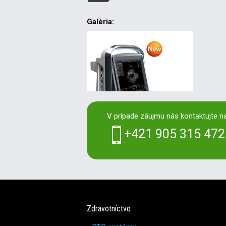
Galéria:
V prípade záujmu nás kontaktujte na
+421 905 315 472
Zdravotníctvo