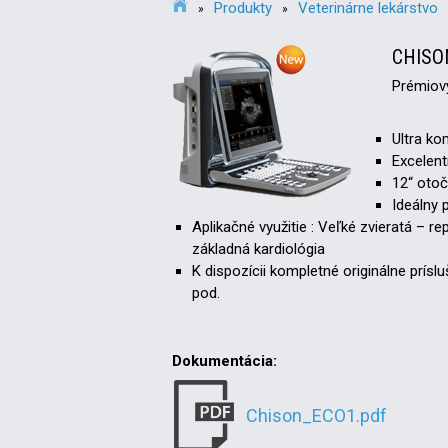
Produkty
Veterinárne lekárstvo
»
»
CHISO
Prémiový
Ultra ko
Excelent
12“ oto
Ideálny 
Aplikačné využitie : Veľké zvieratá – r
základná kardiológia
K dispozícii kompletné originálne prísl
pod.
Dokumentácia:
Chison_ECO1.pdf