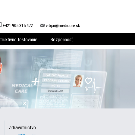
+421 905 315 472
vrbjar@medicore.sk
ruktívne testovanie
Bezpečnosť
Zdravotníctvo