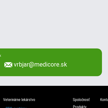
:
vrbjar@medicore.sk
Veterinárne lekárstvo
Spoločnosť
Kont
Produkty