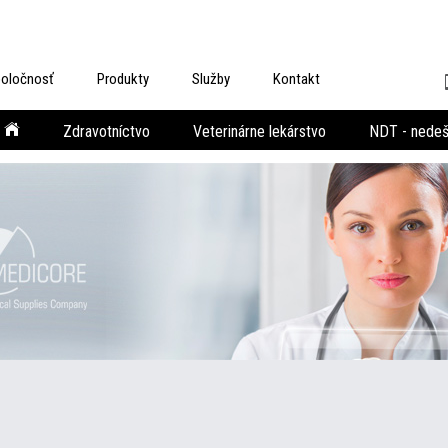
oločnosť
Produkty
Služby
Kontakt
Zdravotníctvo
Veterinárne lekárstvo
NDT - nedešt