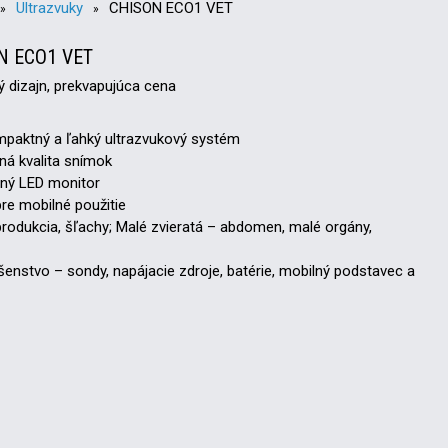
Ultrazvuky
CHISON ECO1 VET
»
»
N ECO1 VET
 dizajn, prekvapujúca cena
mpaktný a ľahký ultrazvukový systém
ná kvalita snímok
čný LED monitor
pre mobilné použitie
eprodukcia, šľachy; Malé zvieratá – abdomen, malé orgány,
ušenstvo – sondy, napájacie zdroje, batérie, mobilný podstavec a