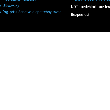
»
Ultrazvuky
NDT - nedeštruktívne tes
»
Rtg. príslušenstvo a spotrebný tovar
Bezpečnosť