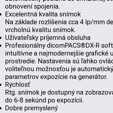
obnovení spojenia.
Excelentná kvalita snímok
Na základe rozlíšenia cca 4 lp/mm d
vrcholnú kvalitu snímok.
Užívateľsky príjemná obsluha
Profesionálny dicomPACS®DX-R sof
intuitívne a najmodernejšie grafické 
prostredie. Nastavenia sú ľahko ovlá
voliteľnou možnosťou je automatický
parametrov expozície na generátor.
Rýchlosť
Rtg. snímok je dostupný na zobrazov
do 6-8 sekúnd po expozícii.
Dobre premyslený