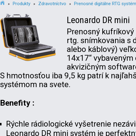
Produkty
Zdravotníctvo
Prenosné digitálne RTG systé
»
»
»
Leonardo DR mini
Prenosný kufríkový
rtg. snímkovania s 
alebo káblový) veľk
14x17“ vybaveným
akvizičným softwar
S hmotnosťou iba 9,5 kg patrí k najľah
systémom na svete.
Benefity :
Rýchle rádiologické vyšetrenie nezávis
Leonardo DR mini systém je perfektný