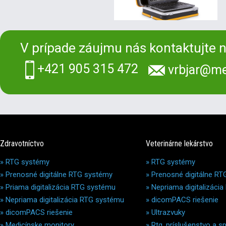
V prípade záujmu nás kontaktujte n
+421 905 315 472
vrbjar@me
Zdravotníctvo
Veterinárne lekárstvo
»
RTG systémy
»
RTG systémy
»
Prenosné digitálne RTG systémy
»
Prenosné digitálne R
»
Priama digitalizácia RTG systému
»
Nepriama digitalizáci
»
Nepriama digitalizácia RTG systému
»
dicomPACS riešenie
»
dicomPACS riešenie
»
Ultrazvuky
»
Medicínske monitory
»
Rtg. príslušenstvo a s