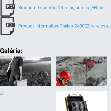
Brochure-Leonardo-DR-mini_human_EN.pdf
Product-information-Thales-2430EZ-wireless_
Galéria: