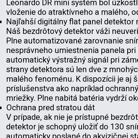
Leonardo DR mini systém bol úzkostl
vloženie do atraktívneho a malého, o
Najľahší digitálny flat panel detektor
Náš bezdrôtový detektor váži neuveri
Plne automatizované zarovnanie sní
nesprávneho umiestnenia panela pri e
automatický výstražný signál pri zám
strany detektora sú len dve z mnohý
malého fenoménu. K dispozícii je aj 
príslušenstva ako napríklad ochranný
mriežky. Plne nabitá batéria vydrží ok
Ochrana pred stratou dát
V prípade, ak nie je prístupné bezdrô
detektor je schopný uložiť do 130 sn
automaticky poslané do akvizičnej s